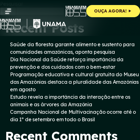
Skip
Pesquisar
to
Pesquisar
OUÇA AGORA!
content
Recent Posts
Saúde da floresta garante alimento e sustento para
comunidades amazônicas, aponta pesquisa
Dia Nacional da Saúde reforça importância da
prevenção e dos cuidados com o bem-estar
Programação educativa e cultural gratuita do Museu
das Amazônias destaca a pluralidade das Amazônias
em agosto
Estudo revela a importância da interação entre os
animais e as árvores da Amazônia
Campanha Nacional de Multivacinação ocorre até o
dia 1º de setembro em todo o Brasil
Recent Comments