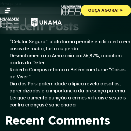
Skip
Pesquisar
to
Pesquisar
OUÇA AGORA!
content
Recent Posts
“Celular Seguro”: plataforma permite emitir alerta em
casos de roubo, furto ou perda
Desmatamento na Amazônia cai 36,87%, apontam
dados do Deter
Roberta Campos retorna a Belém com turnê “Coisas
de Viver”
Dia dos Pais: paternidade atípica revela desafios,
aprendizados e a importância da presença paterna
Lei que aumenta punição a crimes virtuais e sexuais
contra crianças é sancionada
Recent Comments