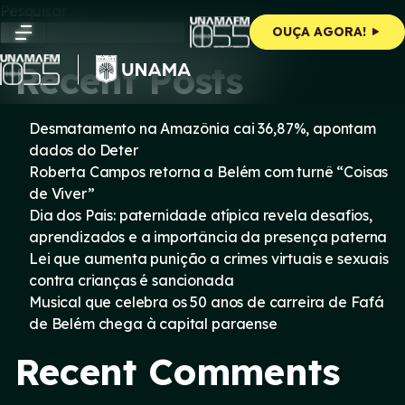
Skip
Pesquisar
to
Pesquisar
OUÇA AGORA!
content
Recent Posts
Desmatamento na Amazônia cai 36,87%, apontam
dados do Deter
Roberta Campos retorna a Belém com turnê “Coisas
de Viver”
Dia dos Pais: paternidade atípica revela desafios,
aprendizados e a importância da presença paterna
Lei que aumenta punição a crimes virtuais e sexuais
contra crianças é sancionada
Musical que celebra os 50 anos de carreira de Fafá
de Belém chega à capital paraense
Recent Comments