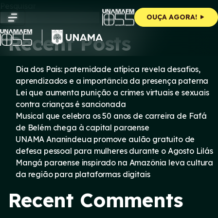
Skip
Pesquisar
to
Pesquisar
OUÇA AGORA!
content
Recent Posts
Dia dos Pais: paternidade atípica revela desafios,
aprendizados e a importância da presença paterna
Lei que aumenta punição a crimes virtuais e sexuais
contra crianças é sancionada
Musical que celebra os 50 anos de carreira de Fafá
de Belém chega à capital paraense
UNAMA Ananindeua promove aulão gratuito de
defesa pessoal para mulheres durante o Agosto Lilás
Mangá paraense inspirado na Amazônia leva cultura
da região para plataformas digitais
Recent Comments