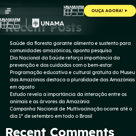
Skip
Pesquisar
to
Pesquisar
OUÇA AGORA!
content
Recent Posts
Saúde da floresta garante alimento e sustento para
comunidades amazônicas, aponta pesquisa
Dia Nacional da Saúde reforça importância da
prevenção e dos cuidados com o bem-estar
Programação educativa e cultural gratuita do Museu
das Amazônias destaca a pluralidade das Amazônias
em agosto
Estudo revela a importância da interação entre os
animais e as árvores da Amazônia
Campanha Nacional de Multivacinação ocorre até o
dia 1º de setembro em todo o Brasil
Recent Comments