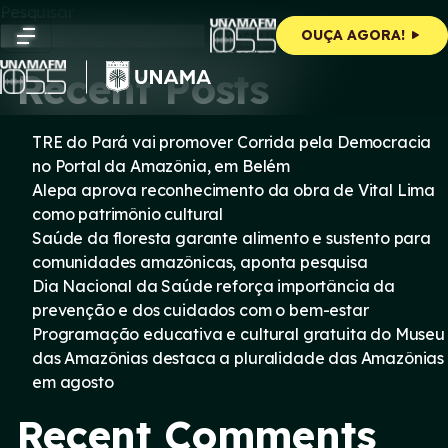
Skip
Pesquisar
to
Pesquisar
OUÇA AGORA!
content
Recent Posts
TRE do Pará vai promover Corrida pela Democracia
no Portal da Amazônia, em Belém
Alepa aprova reconhecimento da obra de Vital Lima
como patrimônio cultural
Saúde da floresta garante alimento e sustento para
comunidades amazônicas, aponta pesquisa
Dia Nacional da Saúde reforça importância da
prevenção e dos cuidados com o bem-estar
Programação educativa e cultural gratuita do Museu
das Amazônias destaca a pluralidade das Amazônias
em agosto
Recent Comments