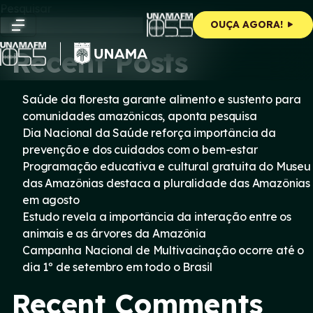
Skip
Pesquisar
to
Pesquisar
OUÇA AGORA!
content
Recent Posts
Saúde da floresta garante alimento e sustento para
comunidades amazônicas, aponta pesquisa
Dia Nacional da Saúde reforça importância da
prevenção e dos cuidados com o bem-estar
Programação educativa e cultural gratuita do Museu
das Amazônias destaca a pluralidade das Amazônias
em agosto
Estudo revela a importância da interação entre os
animais e as árvores da Amazônia
Campanha Nacional de Multivacinação ocorre até o
dia 1º de setembro em todo o Brasil
Recent Comments