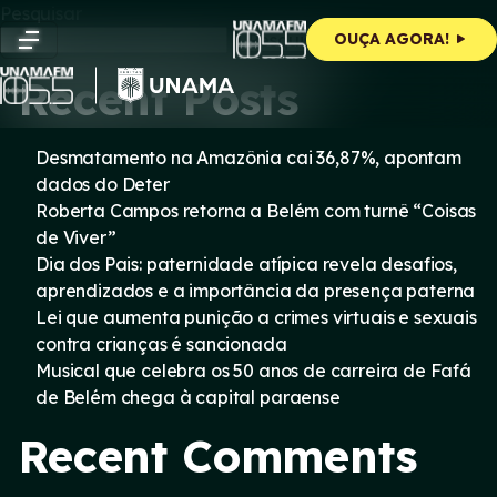
Skip
Pesquisar
to
Pesquisar
OUÇA AGORA!
content
Recent Posts
Desmatamento na Amazônia cai 36,87%, apontam
dados do Deter
Roberta Campos retorna a Belém com turnê “Coisas
de Viver”
Dia dos Pais: paternidade atípica revela desafios,
aprendizados e a importância da presença paterna
Lei que aumenta punição a crimes virtuais e sexuais
contra crianças é sancionada
Musical que celebra os 50 anos de carreira de Fafá
de Belém chega à capital paraense
Recent Comments