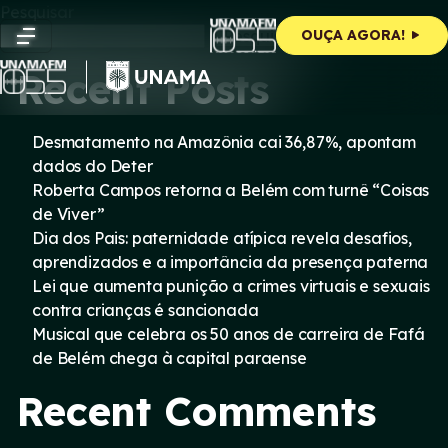
Skip
Pesquisar
to
Pesquisar
OUÇA AGORA!
content
Recent Posts
Desmatamento na Amazônia cai 36,87%, apontam
dados do Deter
Roberta Campos retorna a Belém com turnê “Coisas
de Viver”
Dia dos Pais: paternidade atípica revela desafios,
aprendizados e a importância da presença paterna
Lei que aumenta punição a crimes virtuais e sexuais
contra crianças é sancionada
Musical que celebra os 50 anos de carreira de Fafá
de Belém chega à capital paraense
Recent Comments