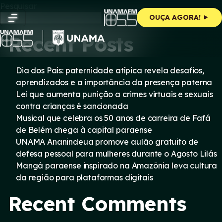
Skip
Pesquisar
to
Pesquisar
OUÇA AGORA!
content
Recent Posts
Dia dos Pais: paternidade atípica revela desafios,
aprendizados e a importância da presença paterna
Lei que aumenta punição a crimes virtuais e sexuais
contra crianças é sancionada
Musical que celebra os 50 anos de carreira de Fafá
de Belém chega à capital paraense
UNAMA Ananindeua promove aulão gratuito de
defesa pessoal para mulheres durante o Agosto Lilás
Mangá paraense inspirado na Amazônia leva cultura
da região para plataformas digitais
Recent Comments