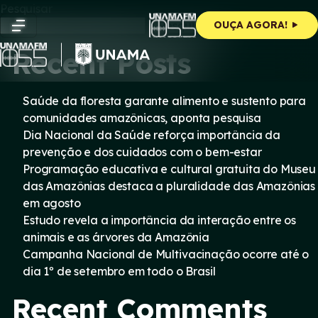
Skip
Pesquisar
to
Pesquisar
OUÇA AGORA!
content
Recent Posts
Saúde da floresta garante alimento e sustento para
comunidades amazônicas, aponta pesquisa
Dia Nacional da Saúde reforça importância da
prevenção e dos cuidados com o bem-estar
Programação educativa e cultural gratuita do Museu
das Amazônias destaca a pluralidade das Amazônias
em agosto
Estudo revela a importância da interação entre os
animais e as árvores da Amazônia
Campanha Nacional de Multivacinação ocorre até o
dia 1º de setembro em todo o Brasil
Recent Comments