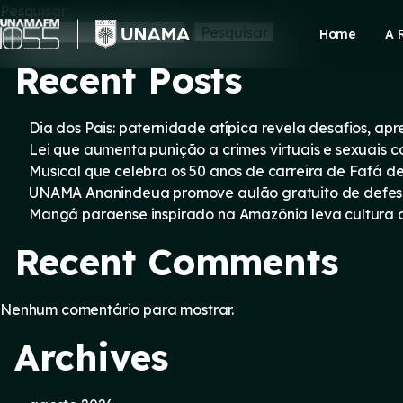
Skip
Pesquisar
to
Pesquisar
Home
A 
content
Recent Posts
Dia dos Pais: paternidade atípica revela desafios, a
Lei que aumenta punição a crimes virtuais e sexuais 
Musical que celebra os 50 anos de carreira de Fafá d
UNAMA Ananindeua promove aulão gratuito de defesa 
Mangá paraense inspirado na Amazônia leva cultura d
Recent Comments
Nenhum comentário para mostrar.
Archives