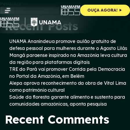
Skip
Pesquisar
to
Pesquisar
OUÇA AGORA!
content
Recent Posts
UNAMA Ananindeua promove aulão gratuito de
defesa pessoal para mulheres durante o Agosto Lilás
Mangá paraense inspirado na Amazônia leva cultura
da região para plataformas digitais
TRE do Pará vai promover Corrida pela Democracia
no Portal da Amazônia, em Belém
Alepa aprova reconhecimento da obra de Vital Lima
como patrimônio cultural
Saúde da floresta garante alimento e sustento para
comunidades amazônicas, aponta pesquisa
Recent Comments