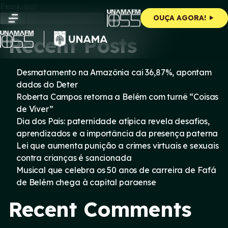
Skip
Pesquisar
to
Pesquisar
OUÇA AGORA!
content
Recent Posts
Desmatamento na Amazônia cai 36,87%, apontam
dados do Deter
Roberta Campos retorna a Belém com turnê “Coisas
de Viver”
Dia dos Pais: paternidade atípica revela desafios,
aprendizados e a importância da presença paterna
Lei que aumenta punição a crimes virtuais e sexuais
contra crianças é sancionada
Musical que celebra os 50 anos de carreira de Fafá
de Belém chega à capital paraense
Recent Comments