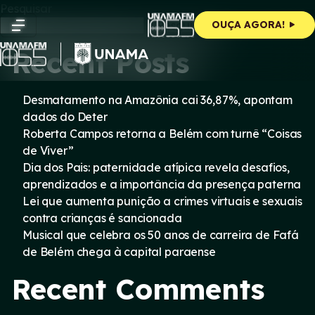
Skip
Pesquisar
to
Pesquisar
OUÇA AGORA!
content
Recent Posts
Desmatamento na Amazônia cai 36,87%, apontam
dados do Deter
Roberta Campos retorna a Belém com turnê “Coisas
de Viver”
Dia dos Pais: paternidade atípica revela desafios,
aprendizados e a importância da presença paterna
Lei que aumenta punição a crimes virtuais e sexuais
contra crianças é sancionada
Musical que celebra os 50 anos de carreira de Fafá
de Belém chega à capital paraense
Recent Comments