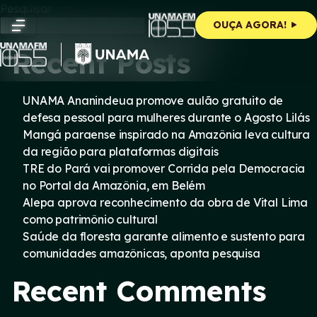
Skip
Pesquisar
to
Pesquisar
OUÇA AGORA!
content
Recent Posts
UNAMA Ananindeua promove aulão gratuito de
defesa pessoal para mulheres durante o Agosto Lilás
Mangá paraense inspirado na Amazônia leva cultura
da região para plataformas digitais
TRE do Pará vai promover Corrida pela Democracia
no Portal da Amazônia, em Belém
Alepa aprova reconhecimento da obra de Vital Lima
como patrimônio cultural
Saúde da floresta garante alimento e sustento para
comunidades amazônicas, aponta pesquisa
Recent Comments