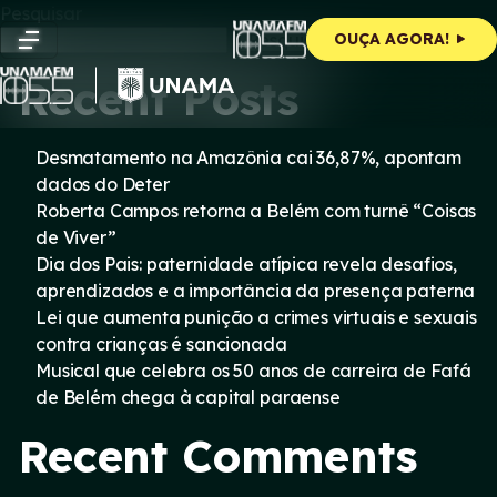
Skip
Pesquisar
to
Pesquisar
OUÇA AGORA!
content
Recent Posts
Desmatamento na Amazônia cai 36,87%, apontam
dados do Deter
Roberta Campos retorna a Belém com turnê “Coisas
de Viver”
Dia dos Pais: paternidade atípica revela desafios,
aprendizados e a importância da presença paterna
Lei que aumenta punição a crimes virtuais e sexuais
contra crianças é sancionada
Musical que celebra os 50 anos de carreira de Fafá
de Belém chega à capital paraense
Recent Comments