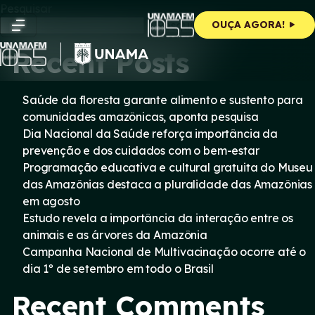
Skip
Pesquisar
to
Pesquisar
OUÇA AGORA!
content
Recent Posts
Saúde da floresta garante alimento e sustento para
comunidades amazônicas, aponta pesquisa
Dia Nacional da Saúde reforça importância da
prevenção e dos cuidados com o bem-estar
Programação educativa e cultural gratuita do Museu
das Amazônias destaca a pluralidade das Amazônias
em agosto
Estudo revela a importância da interação entre os
animais e as árvores da Amazônia
Campanha Nacional de Multivacinação ocorre até o
dia 1º de setembro em todo o Brasil
Recent Comments