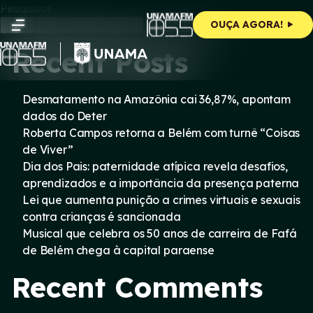
Skip
Pesquisar
to
Pesquisar
OUÇA AGORA!
content
Recent Posts
Desmatamento na Amazônia cai 36,87%, apontam
dados do Deter
Roberta Campos retorna a Belém com turnê “Coisas
de Viver”
Dia dos Pais: paternidade atípica revela desafios,
aprendizados e a importância da presença paterna
Lei que aumenta punição a crimes virtuais e sexuais
contra crianças é sancionada
Musical que celebra os 50 anos de carreira de Fafá
de Belém chega à capital paraense
Recent Comments