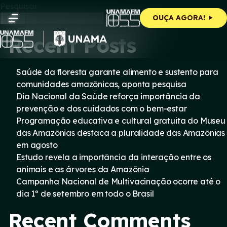
Skip
Pesquisar
to
Pesquisar
OUÇA AGORA!
content
Recent Posts
Saúde da floresta garante alimento e sustento para
comunidades amazônicas, aponta pesquisa
Dia Nacional da Saúde reforça importância da
prevenção e dos cuidados com o bem-estar
Programação educativa e cultural gratuita do Museu
das Amazônias destaca a pluralidade das Amazônias
em agosto
Estudo revela a importância da interação entre os
animais e as árvores da Amazônia
Campanha Nacional de Multivacinação ocorre até o
dia 1º de setembro em todo o Brasil
Recent Comments