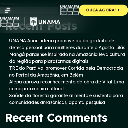
Skip
Pesquisar
to
Pesquisar
OUÇA AGORA!
content
Recent Posts
UNAMA Ananindeua promove aulão gratuito de
defesa pessoal para mulheres durante o Agosto Lilás
Mangá paraense inspirado na Amazônia leva cultura
da região para plataformas digitais
TRE do Pará vai promover Corrida pela Democracia
no Portal da Amazônia, em Belém
Alepa aprova reconhecimento da obra de Vital Lima
como patrimônio cultural
Saúde da floresta garante alimento e sustento para
comunidades amazônicas, aponta pesquisa
Recent Comments