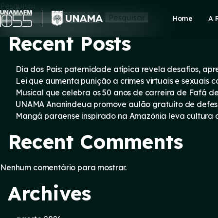
Skip
Pesquisar
to
Pesquisar
Home
A 
content
Recent Posts
Dia dos Pais: paternidade atípica revela desafios, a
Lei que aumenta punição a crimes virtuais e sexuais 
Musical que celebra os 50 anos de carreira de Fafá d
UNAMA Ananindeua promove aulão gratuito de defesa 
Mangá paraense inspirado na Amazônia leva cultura d
Recent Comments
Nenhum comentário para mostrar.
Archives