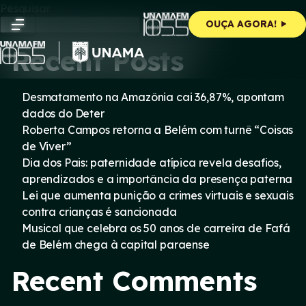
Skip
Pesquisar
to
Pesquisar
OUÇA AGORA!
content
Recent Posts
Desmatamento na Amazônia cai 36,87%, apontam
dados do Deter
Roberta Campos retorna a Belém com turnê “Coisas
de Viver”
Dia dos Pais: paternidade atípica revela desafios,
aprendizados e a importância da presença paterna
Lei que aumenta punição a crimes virtuais e sexuais
contra crianças é sancionada
Musical que celebra os 50 anos de carreira de Fafá
de Belém chega à capital paraense
Recent Comments