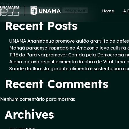
Skip
Pesquisar
to
Pesquisar
Home
A 
content
Recent Posts
UNAMA Ananindeua promove aulão gratuito de defesa 
Mangá paraense inspirado na Amazônia leva cultura d
TRE do Pará vai promover Corrida pela Democracia n
Alepa aprova reconhecimento da obra de Vital Lima c
Saúde da floresta garante alimento e sustento para
Recent Comments
Nenhum comentário para mostrar.
Archives