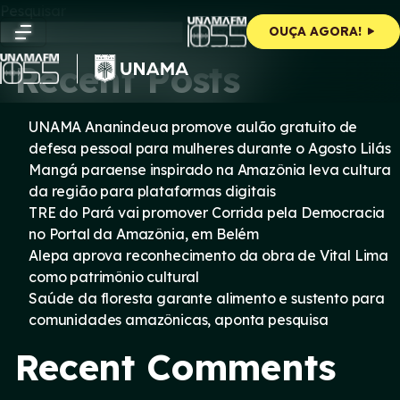
Skip
Pesquisar
to
Pesquisar
OUÇA AGORA!
content
Recent Posts
UNAMA Ananindeua promove aulão gratuito de
defesa pessoal para mulheres durante o Agosto Lilás
Mangá paraense inspirado na Amazônia leva cultura
da região para plataformas digitais
TRE do Pará vai promover Corrida pela Democracia
no Portal da Amazônia, em Belém
Alepa aprova reconhecimento da obra de Vital Lima
como patrimônio cultural
Saúde da floresta garante alimento e sustento para
comunidades amazônicas, aponta pesquisa
Recent Comments