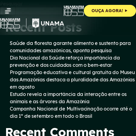
Skip
Pesquisar
to
Pesquisar
OUÇA AGORA!
content
Recent Posts
Saúde da floresta garante alimento e sustento para
comunidades amazônicas, aponta pesquisa
Dia Nacional da Saúde reforça importância da
prevenção e dos cuidados com o bem-estar
Programação educativa e cultural gratuita do Museu
das Amazônias destaca a pluralidade das Amazônias
em agosto
Estudo revela a importância da interação entre os
animais e as árvores da Amazônia
Campanha Nacional de Multivacinação ocorre até o
dia 1º de setembro em todo o Brasil
Recent Comments