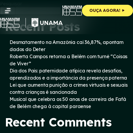
Skip
Pesquisar
to
Pesquisar
OUÇA AGORA!
content
Recent Posts
Desmatamento na Amazônia cai 36,87%, apontam
dados do Deter
Roberta Campos retorna a Belém com turnê “Coisas
de Viver”
Dia dos Pais: paternidade atípica revela desafios,
aprendizados e a importância da presença paterna
Lei que aumenta punição a crimes virtuais e sexuais
contra crianças é sancionada
Musical que celebra os 50 anos de carreira de Fafá
de Belém chega à capital paraense
Recent Comments