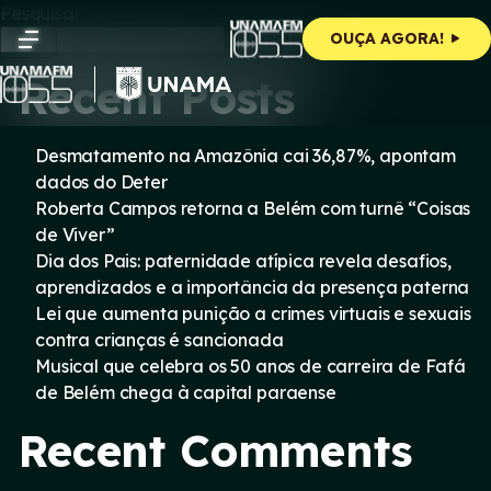
Skip
Pesquisar
to
Pesquisar
OUÇA AGORA!
content
Recent Posts
Desmatamento na Amazônia cai 36,87%, apontam
dados do Deter
Roberta Campos retorna a Belém com turnê “Coisas
de Viver”
Dia dos Pais: paternidade atípica revela desafios,
aprendizados e a importância da presença paterna
Lei que aumenta punição a crimes virtuais e sexuais
contra crianças é sancionada
Musical que celebra os 50 anos de carreira de Fafá
de Belém chega à capital paraense
Recent Comments