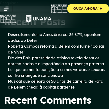
Skip
Pesquisar
to
Pesquisar
OUÇA AGORA!
content
Recent Posts
Desmatamento na Amazônia cai 36,87%, apontam
dados do Deter
Roberta Campos retorna a Belém com turnê “Coisas
de Viver”
Dia dos Pais: paternidade atípica revela desafios,
aprendizados e a importância da presença paterna
Lei que aumenta punição a crimes virtuais e sexuais
contra crianças é sancionada
Musical que celebra os 50 anos de carreira de Fafá
de Belém chega à capital paraense
Recent Comments