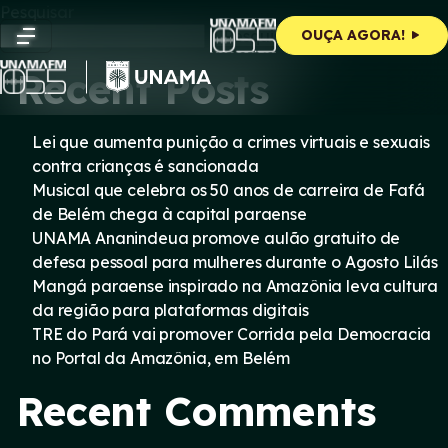
Skip
Pesquisar
to
Pesquisar
OUÇA AGORA!
content
Recent Posts
Lei que aumenta punição a crimes virtuais e sexuais
contra crianças é sancionada
Musical que celebra os 50 anos de carreira de Fafá
de Belém chega à capital paraense
UNAMA Ananindeua promove aulão gratuito de
defesa pessoal para mulheres durante o Agosto Lilás
Mangá paraense inspirado na Amazônia leva cultura
da região para plataformas digitais
TRE do Pará vai promover Corrida pela Democracia
no Portal da Amazônia, em Belém
Recent Comments