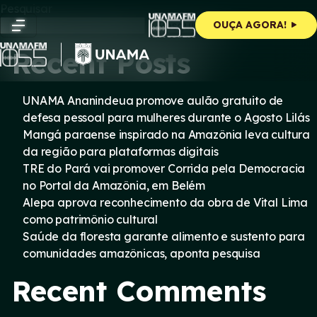
Skip
Pesquisar
to
Pesquisar
OUÇA AGORA!
content
Recent Posts
UNAMA Ananindeua promove aulão gratuito de
defesa pessoal para mulheres durante o Agosto Lilás
Mangá paraense inspirado na Amazônia leva cultura
da região para plataformas digitais
TRE do Pará vai promover Corrida pela Democracia
no Portal da Amazônia, em Belém
Alepa aprova reconhecimento da obra de Vital Lima
como patrimônio cultural
Saúde da floresta garante alimento e sustento para
comunidades amazônicas, aponta pesquisa
Recent Comments