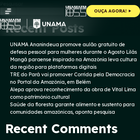
Skip
Pesquisar
to
Pesquisar
OUÇA AGORA!
content
Recent Posts
UNAMA Ananindeua promove aulão gratuito de
defesa pessoal para mulheres durante o Agosto Lilás
Mangá paraense inspirado na Amazônia leva cultura
da região para plataformas digitais
TRE do Pará vai promover Corrida pela Democracia
no Portal da Amazônia, em Belém
Alepa aprova reconhecimento da obra de Vital Lima
como patrimônio cultural
Saúde da floresta garante alimento e sustento para
comunidades amazônicas, aponta pesquisa
Recent Comments