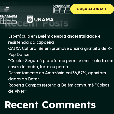
Skip
Pesquisar
to
Pesquisar
OUÇA AGORA!
content
Recent Posts
Espetáculo em Belém celebra ancestralidade e
resistência da capoeira
CAIXA Cultural Belém promove oficina gratuita de K-
Pop Dance
“Celular Seguro”: plataforma permite emitir alerta em
casos de roubo, furto ou perda
Desmatamento na Amazônia cai 36,87%, apontam
dados do Deter
Roberta Campos retorna a Belém com turnê “Coisas
de Viver”
Recent Comments