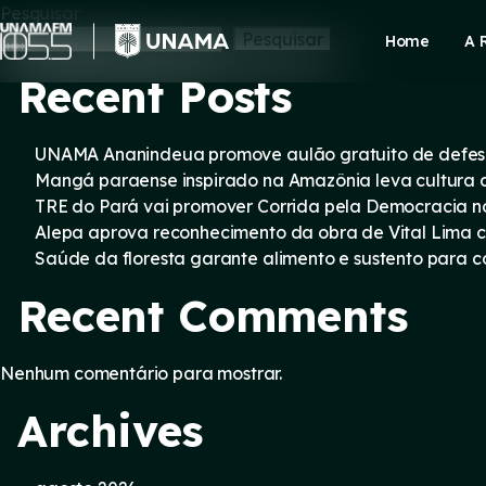
Skip
Pesquisar
to
Pesquisar
Home
A 
content
Recent Posts
UNAMA Ananindeua promove aulão gratuito de defesa 
Mangá paraense inspirado na Amazônia leva cultura d
TRE do Pará vai promover Corrida pela Democracia n
Alepa aprova reconhecimento da obra de Vital Lima c
Saúde da floresta garante alimento e sustento para
Recent Comments
Nenhum comentário para mostrar.
Archives