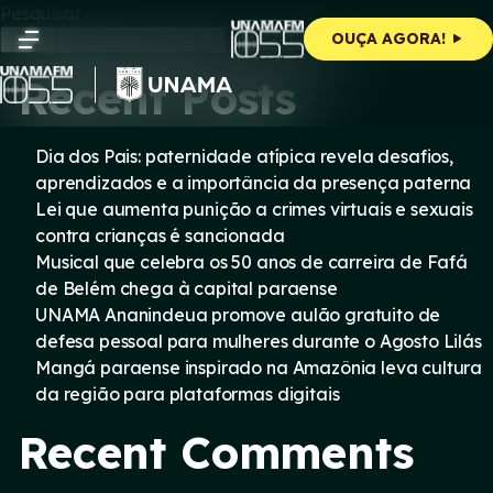
Skip
Pesquisar
to
Pesquisar
OUÇA AGORA!
content
Recent Posts
Dia dos Pais: paternidade atípica revela desafios,
aprendizados e a importância da presença paterna
Lei que aumenta punição a crimes virtuais e sexuais
contra crianças é sancionada
Musical que celebra os 50 anos de carreira de Fafá
de Belém chega à capital paraense
UNAMA Ananindeua promove aulão gratuito de
defesa pessoal para mulheres durante o Agosto Lilás
Mangá paraense inspirado na Amazônia leva cultura
da região para plataformas digitais
Recent Comments