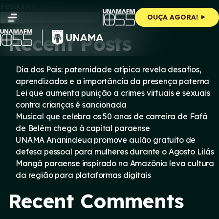
Skip
Pesquisar
to
Pesquisar
OUÇA AGORA!
content
Recent Posts
Dia dos Pais: paternidade atípica revela desafios,
aprendizados e a importância da presença paterna
Lei que aumenta punição a crimes virtuais e sexuais
contra crianças é sancionada
Musical que celebra os 50 anos de carreira de Fafá
de Belém chega à capital paraense
UNAMA Ananindeua promove aulão gratuito de
defesa pessoal para mulheres durante o Agosto Lilás
Mangá paraense inspirado na Amazônia leva cultura
da região para plataformas digitais
Recent Comments