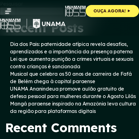
Skip
Pesquisar
to
Pesquisar
OUÇA AGORA!
content
Recent Posts
Dia dos Pais: paternidade atípica revela desafios,
aprendizados e a importância da presença paterna
Lei que aumenta punição a crimes virtuais e sexuais
contra crianças é sancionada
Musical que celebra os 50 anos de carreira de Fafá
de Belém chega à capital paraense
UNAMA Ananindeua promove aulão gratuito de
defesa pessoal para mulheres durante o Agosto Lilás
Mangá paraense inspirado na Amazônia leva cultura
da região para plataformas digitais
Recent Comments