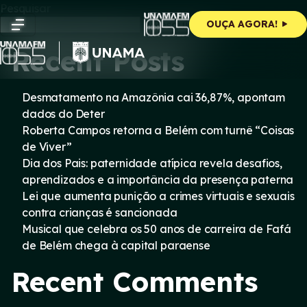
Skip
Pesquisar
to
Pesquisar
OUÇA AGORA!
content
Recent Posts
Desmatamento na Amazônia cai 36,87%, apontam
dados do Deter
Roberta Campos retorna a Belém com turnê “Coisas
de Viver”
Dia dos Pais: paternidade atípica revela desafios,
aprendizados e a importância da presença paterna
Lei que aumenta punição a crimes virtuais e sexuais
contra crianças é sancionada
Musical que celebra os 50 anos de carreira de Fafá
de Belém chega à capital paraense
Recent Comments