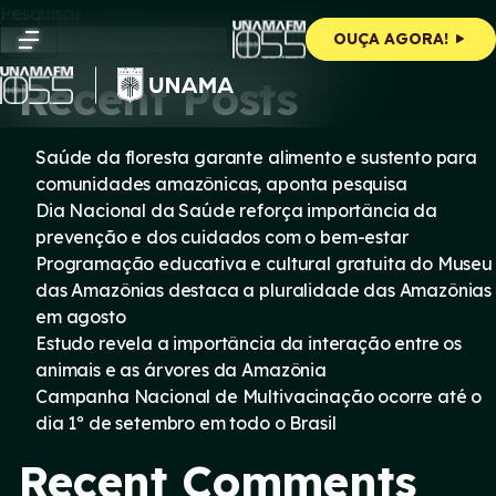
Skip
Pesquisar
to
Pesquisar
OUÇA AGORA!
content
Recent Posts
Saúde da floresta garante alimento e sustento para
comunidades amazônicas, aponta pesquisa
Dia Nacional da Saúde reforça importância da
prevenção e dos cuidados com o bem-estar
Programação educativa e cultural gratuita do Museu
das Amazônias destaca a pluralidade das Amazônias
em agosto
Estudo revela a importância da interação entre os
animais e as árvores da Amazônia
Campanha Nacional de Multivacinação ocorre até o
dia 1º de setembro em todo o Brasil
Recent Comments