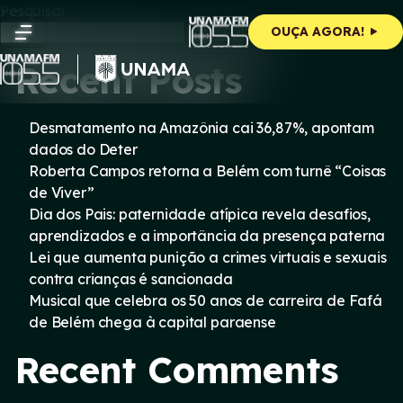
Skip
Pesquisar
to
Pesquisar
OUÇA AGORA!
content
Recent Posts
Desmatamento na Amazônia cai 36,87%, apontam
dados do Deter
Roberta Campos retorna a Belém com turnê “Coisas
de Viver”
Dia dos Pais: paternidade atípica revela desafios,
aprendizados e a importância da presença paterna
Lei que aumenta punição a crimes virtuais e sexuais
contra crianças é sancionada
Musical que celebra os 50 anos de carreira de Fafá
de Belém chega à capital paraense
Recent Comments