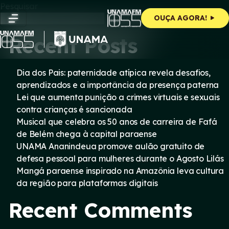
Skip
Pesquisar
to
Pesquisar
OUÇA AGORA!
content
Recent Posts
Dia dos Pais: paternidade atípica revela desafios,
aprendizados e a importância da presença paterna
Lei que aumenta punição a crimes virtuais e sexuais
contra crianças é sancionada
Musical que celebra os 50 anos de carreira de Fafá
de Belém chega à capital paraense
UNAMA Ananindeua promove aulão gratuito de
defesa pessoal para mulheres durante o Agosto Lilás
Mangá paraense inspirado na Amazônia leva cultura
da região para plataformas digitais
Recent Comments