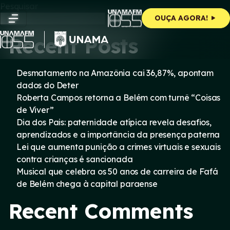
Skip
Pesquisar
to
Pesquisar
OUÇA AGORA!
content
Recent Posts
Desmatamento na Amazônia cai 36,87%, apontam
dados do Deter
Roberta Campos retorna a Belém com turnê “Coisas
de Viver”
Dia dos Pais: paternidade atípica revela desafios,
aprendizados e a importância da presença paterna
Lei que aumenta punição a crimes virtuais e sexuais
contra crianças é sancionada
Musical que celebra os 50 anos de carreira de Fafá
de Belém chega à capital paraense
Recent Comments