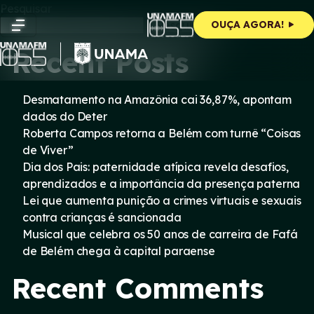
Skip
Pesquisar
to
Pesquisar
OUÇA AGORA!
content
Recent Posts
Desmatamento na Amazônia cai 36,87%, apontam
dados do Deter
Roberta Campos retorna a Belém com turnê “Coisas
de Viver”
Dia dos Pais: paternidade atípica revela desafios,
aprendizados e a importância da presença paterna
Lei que aumenta punição a crimes virtuais e sexuais
contra crianças é sancionada
Musical que celebra os 50 anos de carreira de Fafá
de Belém chega à capital paraense
Recent Comments