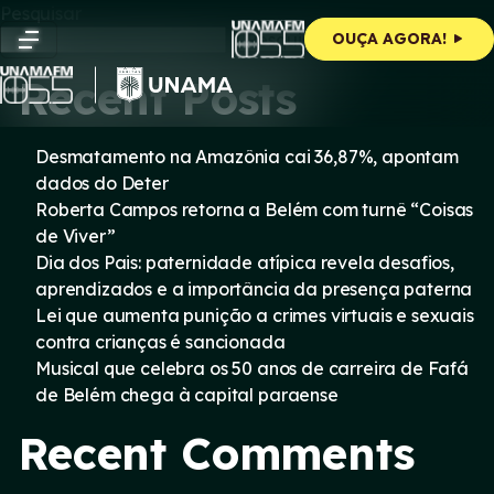
Skip
Pesquisar
to
Pesquisar
OUÇA AGORA!
content
Recent Posts
Desmatamento na Amazônia cai 36,87%, apontam
dados do Deter
Roberta Campos retorna a Belém com turnê “Coisas
de Viver”
Dia dos Pais: paternidade atípica revela desafios,
aprendizados e a importância da presença paterna
Lei que aumenta punição a crimes virtuais e sexuais
contra crianças é sancionada
Musical que celebra os 50 anos de carreira de Fafá
de Belém chega à capital paraense
Recent Comments