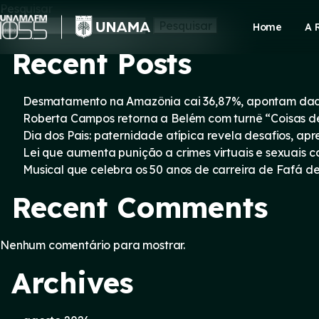
Skip
Pesquisar
to
Pesquisar
Home
A 
content
Recent Posts
Desmatamento na Amazônia cai 36,87%, apontam dad
Roberta Campos retorna a Belém com turnê “Coisas d
Dia dos Pais: paternidade atípica revela desafios, a
Lei que aumenta punição a crimes virtuais e sexuais 
Musical que celebra os 50 anos de carreira de Fafá d
Recent Comments
Nenhum comentário para mostrar.
Archives