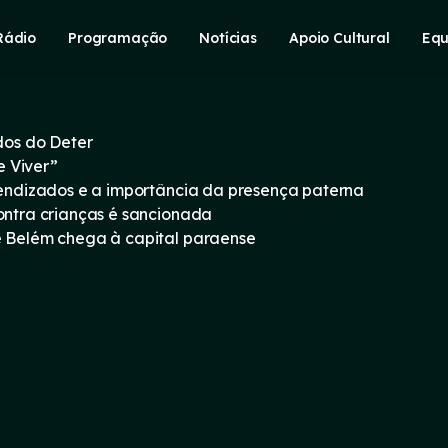
Rádio
Programação
Notícias
Apoio Cultural
Equ
os do Deter
e Viver”
prendizados e a importância da presença paterna
contra crianças é sancionada
e Belém chega à capital paraense