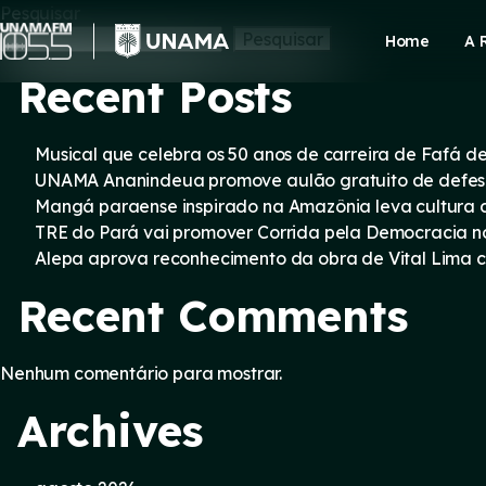
Skip
Pesquisar
to
Pesquisar
Home
A 
content
Recent Posts
Musical que celebra os 50 anos de carreira de Fafá d
UNAMA Ananindeua promove aulão gratuito de defesa 
Mangá paraense inspirado na Amazônia leva cultura d
TRE do Pará vai promover Corrida pela Democracia n
Alepa aprova reconhecimento da obra de Vital Lima c
Recent Comments
Nenhum comentário para mostrar.
Archives