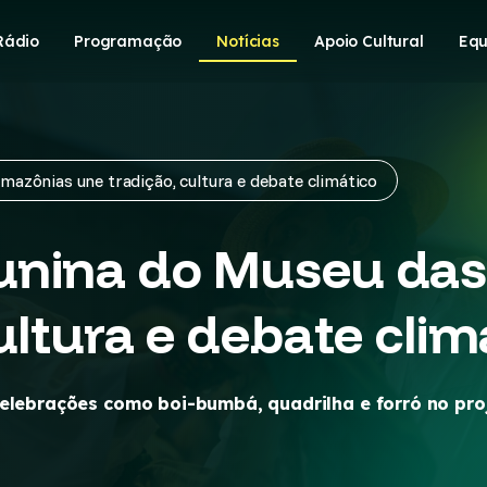
Rádio
Programação
Notícias
Apoio Cultural
Equ
azônias une tradição, cultura e debate climático
unina do Museu da
ultura e debate clim
 celebrações como boi-bumbá, quadrilha e forró no pr