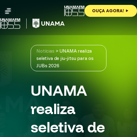
Skip
to
OUÇA AGORA!
content
Notícias
>
UNAMA realiza
seletiva de jiu-jitsu para os
JUBs 2026
UNAMA
realiza
seletiva de