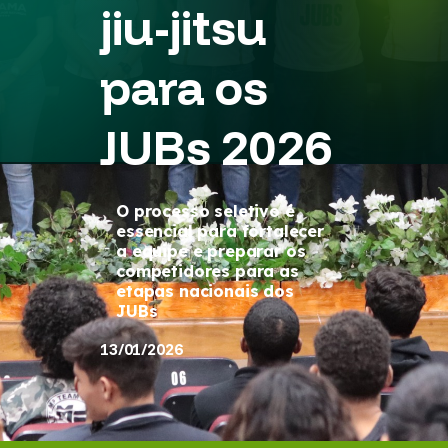
jiu-jitsu
para os
JUBs 2026
O processo seletivo é
essencial para fortalecer
a equipe e preparar os
competidores para as
etapas nacionais dos
JUBs
13/01/2026