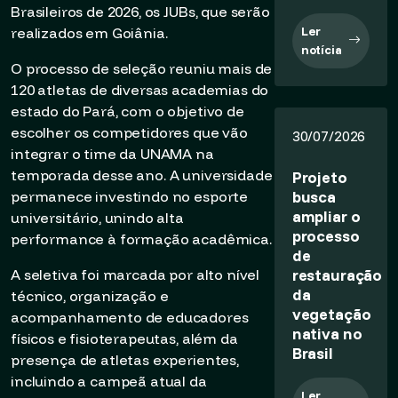
Brasileiros de 2026, os JUBs, que serão
Ler
realizados em Goiânia.
notícia
O processo de seleção reuniu mais de
120 atletas de diversas academias do
estado do Pará, com o objetivo de
escolher os competidores que vão
30/07/2026
integrar o time da UNAMA na
temporada desse ano. A universidade
Projeto
busca
permanece investindo no esporte
ampliar o
universitário, unindo alta
processo
performance à formação acadêmica.
de
restauração
A seletiva foi marcada por alto nível
da
técnico, organização e
vegetação
acompanhamento de educadores
nativa no
físicos e fisioterapeutas, além da
Brasil
presença de atletas experientes,
incluindo a campeã atual da
Ler