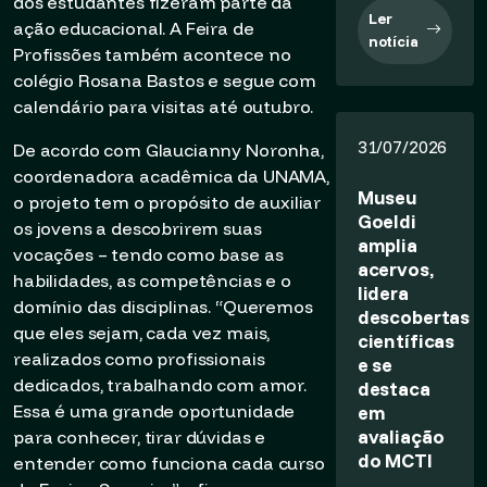
dos estudantes fizeram parte da
Ler
ação educacional. A Feira de
notícia
Profissões também acontece no
colégio Rosana Bastos e segue com
calendário para visitas até outubro.
31/07/2026
De acordo com Glaucianny Noronha,
coordenadora acadêmica da UNAMA,
Museu
o projeto tem o propósito de auxiliar
Goeldi
os jovens a descobrirem suas
amplia
vocações – tendo como base as
acervos,
habilidades, as competências e o
lidera
domínio das disciplinas. “Queremos
descobertas
que eles sejam, cada vez mais,
científicas
realizados como profissionais
e se
dedicados, trabalhando com amor.
destaca
Essa é uma grande oportunidade
em
avaliação
para conhecer, tirar dúvidas e
do MCTI
entender como funciona cada curso