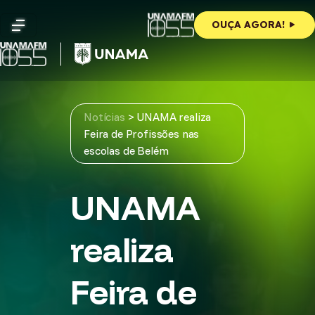
Skip
to
OUÇA AGORA!
content
Notícias
>
UNAMA realiza
Feira de Profissões nas
escolas de Belém
UNAMA
realiza
Feira de