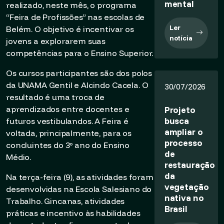
mental
realizado, neste mês, o programa
“Feira de Profissões” nas escolas de
Ler
Belém. O objetivo é incentivar os
notícia
jovens a explorarem suas
competências para o Ensino Superior.
Os cursos participantes são dos polos
da UNAMA Gentil e Alcindo Cacela. O
30/07/2026
resultado é uma troca de
aprendizados entre docentes e
Projeto
busca
futuros vestibulandos. A Feira é
ampliar o
voltada, principalmente, para os
processo
concluintes do 3º ano do Ensino
de
Médio.
restauração
da
Na terça-feira (9), as atividades foram
vegetação
desenvolvidas na Escola Salesiano do
nativa no
Trabalho. Gincanas, atividades
Brasil
práticas e incentivo às habilidades