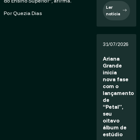
do Ensino Superior”, afirma.
Ler
Por Quezia Dias
notícia
31/07/2026
Ariana
Grande
inicia
nova fase
com o
lançamento
de
“Petal”,
seu
oitavo
álbum de
estúdio