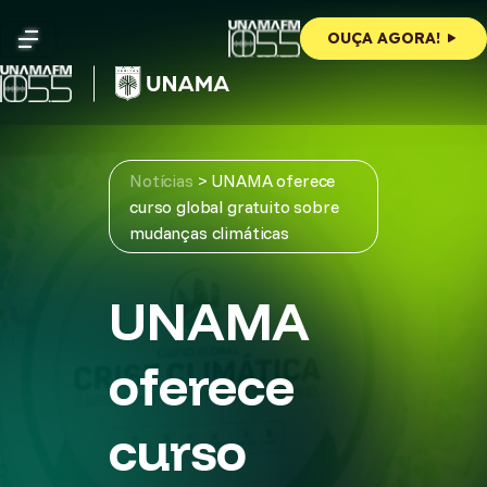
Skip
to
OUÇA AGORA!
content
Notícias
>
UNAMA oferece
curso global gratuito sobre
mudanças climáticas
UNAMA
oferece
curso