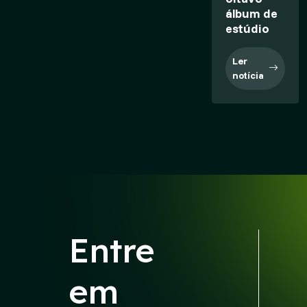
álbum de
estúdio
Ler
notícia
Entre
em