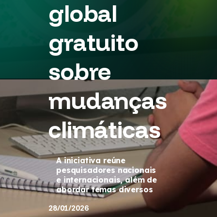
global
gratuito
sobre
mudanças
climáticas
A iniciativa reúne
pesquisadores nacionais
e internacionais, além de
abordar temas diversos
28/01/2026