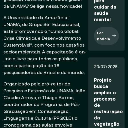
para
da UNAMA? Se liga nessa novidade!
cuidar da
saúde
A Universidade da Amazônia –
mental
UNAMA, do Grupo Ser Educacional,
está promovendo o “Curso Global:
Ler
Crise Climática e Desenvolvimento
notícia
Sustentável”, com foco nos desafios
socioambientais. A capacitação é on-
line e livre para todos os públicos,
com a participação de 18
30/07/2026
pesquisadores do Brasil e do mundo.
Projeto
Organizado pelo pró-reitor de
busca
Pesquisa e Extensão da UNAMA, João
ampliar o
Cláudio Arroyo, e Thiago Barros,
processo
coordenador do Programa de Pós-
de
restauração
Graduação em Comunicação,
da
Linguagens e Cultura (PPGCLC), o
vegetação
cronograma das aulas envolve