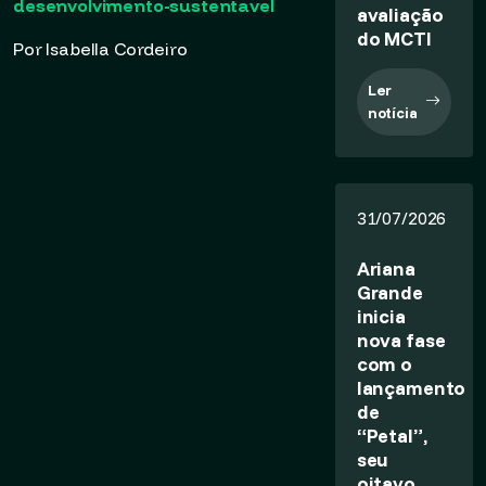
desenvolvimento-sustentavel
avaliação
do MCTI
Por Isabella Cordeiro
Ler
notícia
31/07/2026
Ariana
Grande
inicia
nova fase
com o
lançamento
de
“Petal”,
seu
oitavo